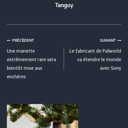
Tanguy
Navigation
PRÉCÉDENT
SUIVANT
de
Une manette
Le fabricant de Palworld
extrêmement rare sera
va étendre le monde
l’article
bientôt mise aux
avec Sony
enchères