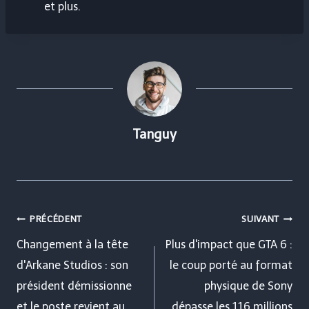
et plus.
Tanguy
Navigation
PRÉCÉDENT
SUIVANT
de
Changement à la tête
Plus d'impact que GTA 6 :
d'Arkane Studios : son
le coup porté au format
l’article
président démissionne
physique de Sony
et le poste revient au
dépasse les 116 millions