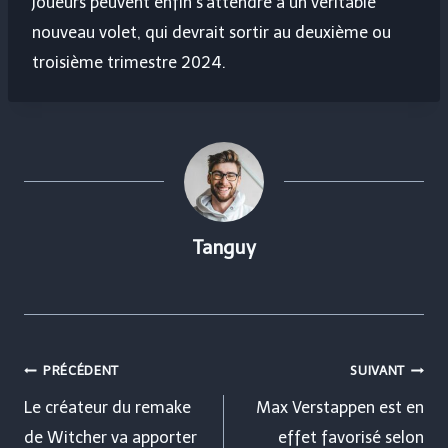
joueurs peuvent enfin s’attendre à un véritable
nouveau volet, qui devrait sortir au deuxième ou
troisième trimestre 2024.
Tanguy
Navigation
PRÉCÉDENT
SUIVANT
de
Le créateur du remake
Max Verstappen est en
de Witcher va apporter
effet favorisé selon
l’article