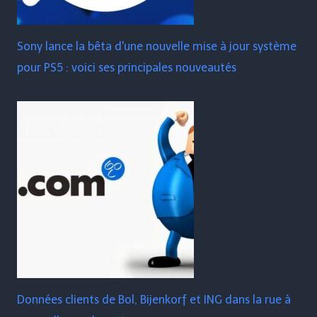
Sony lance la bêta d'une nouvelle mise à jour système
pour PS5 : voici ses principales nouveautés
Données clients de Bol, Bijenkorf et ING dans la rue à