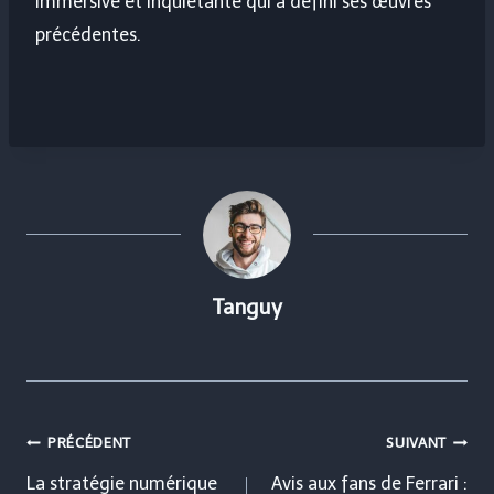
immersive et inquiétante qui a défini ses œuvres
précédentes.
Tanguy
Navigation
PRÉCÉDENT
SUIVANT
de
La stratégie numérique
Avis aux fans de Ferrari :