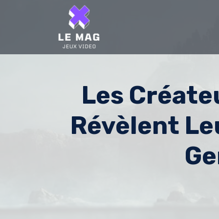
Skip
to
content
Les Créateu
Révèlent Le
Ge