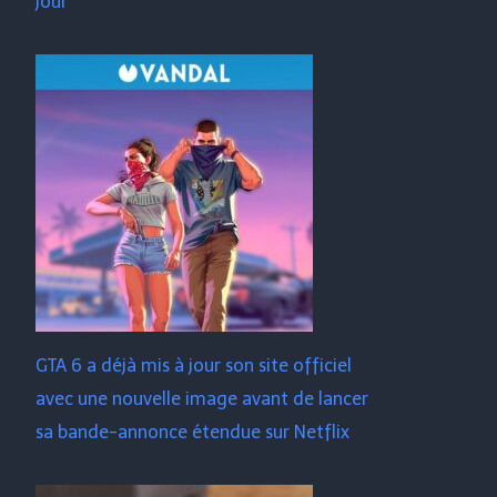
jour
GTA 6 a déjà mis à jour son site officiel
avec une nouvelle image avant de lancer
sa bande-annonce étendue sur Netflix