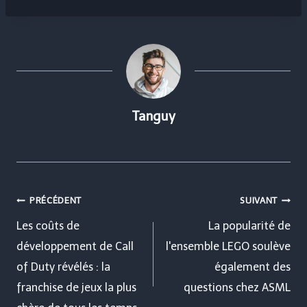
Tanguy
Navigation
PRÉCÉDENT
SUIVANT
de
Les coûts de
La popularité de
développement de Call
l'ensemble LEGO soulève
l’article
of Duty révélés : la
également des
franchise de jeux la plus
questions chez ASML