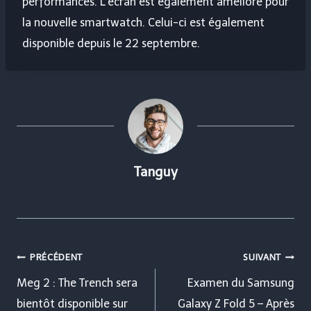
performances. L’écran est également amélioré pour
la nouvelle smartwatch. Celui-ci est également
disponible depuis le 22 septembre.
Tanguy
Navigation
PRÉCÉDENT
SUIVANT
de
Meg 2 : The Trench sera
Examen du Samsung
bientôt disponible sur
Galaxy Z Fold 5 – Après
l’article