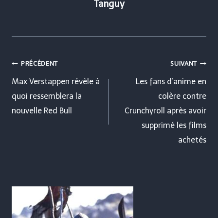
Tanguy
Navigation
PRÉCÉDENT
SUIVANT
de
Max Verstappen révèle à
Les fans d’anime en
quoi ressemblera la
colère contre
l’article
nouvelle Red Bull
Crunchyroll après avoir
supprimé les films
achetés