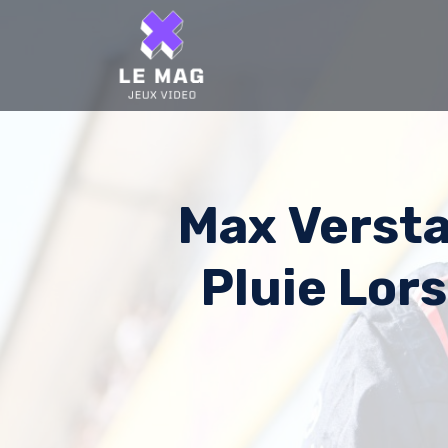
Skip
to
content
Max Versta
Pluie Lor