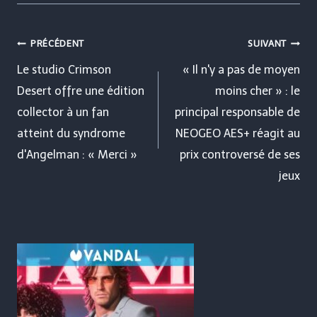
Navigation
PRÉCÉDENT
SUIVANT
de
Le studio Crimson
« Il n'y a pas de moyen
Desert offre une édition
moins cher » : le
l’article
collector à un fan
principal responsable de
atteint du syndrome
NEOGEO AES+ réagit au
d'Angelman : « Merci »
prix controversé de ses
jeux