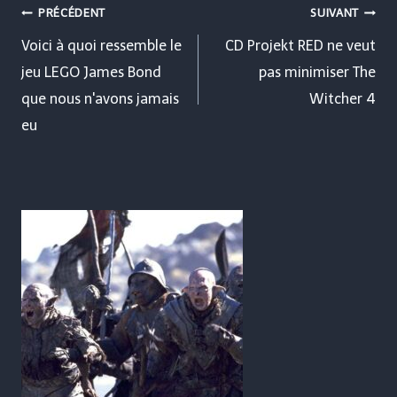
Navigation
PRÉCÉDENT
SUIVANT
de
Voici à quoi ressemble le
CD Projekt RED ne veut
jeu LEGO James Bond
pas minimiser The
l’article
que nous n'avons jamais
Witcher 4
eu