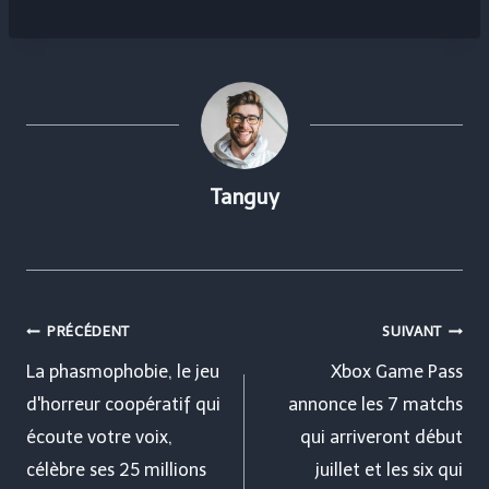
Tanguy
Navigation
PRÉCÉDENT
SUIVANT
de
La phasmophobie, le jeu
Xbox Game Pass
d'horreur coopératif qui
annonce les 7 matchs
l’article
écoute votre voix,
qui arriveront début
célèbre ses 25 millions
juillet et les six qui