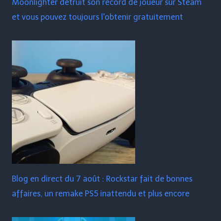
Moonlighter détruit son record de joueur sur Steam
et vous pouvez toujours l'obtenir gratuitement
Blog en direct du 7 août : Rockstar fait de bonnes
affaires, un remake PS5 inattendu et plus encore