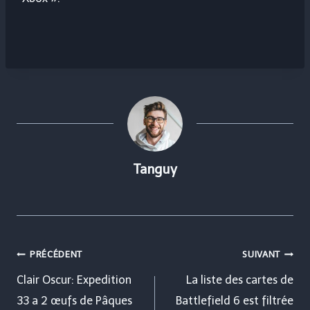
Tanguy
Navigation
PRÉCÉDENT
SUIVANT
de
Clair Oscur: Expedition
La liste des cartes de
33 a 2 œufs de Pâques
Battlefield 6 est filtrée
l’article