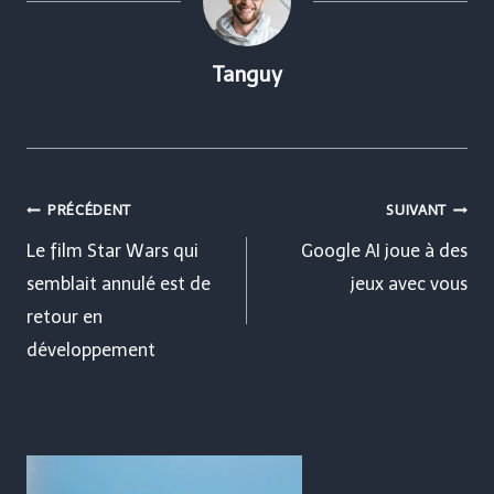
Tanguy
Navigation
PRÉCÉDENT
SUIVANT
de
Le film Star Wars qui
Google AI joue à des
semblait annulé est de
jeux avec vous
l’article
retour en
développement