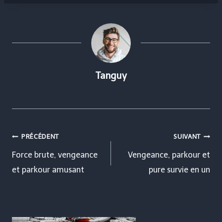
Tanguy
Navigation
PRÉCÉDENT
SUIVANT
de
Force brute, vengeance
Vengeance, parkour et
et parkour amusant
pure survie en un
l’article