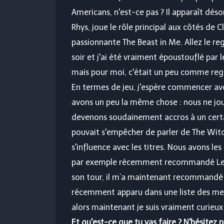
Americans, n'est-ce pas ? Il apparaît dés
Rhys, joue le rôle principal aux côtés de 
passionnante The Beast in Me. Allez le reg
soir et j'ai été vraiment époustouflé par 
mais pour moi, c'était un peu comme rega
En termes de jeu, j'espère commencer ave
avons un peu la même chose : nous ne jo
devenons soudainement accros à un certai
pouvait s'empêcher de parler de The Witch
s'influence avec les titres. Nous avons le
par exemple récemment recommandé Le Der
son tour, il m’a maintenant recommandé D
récemment apparu dans une liste des meil
alors maintenant je suis vraiment curieux
Et qu'est-ce que tu vas faire ? N'hésitez 