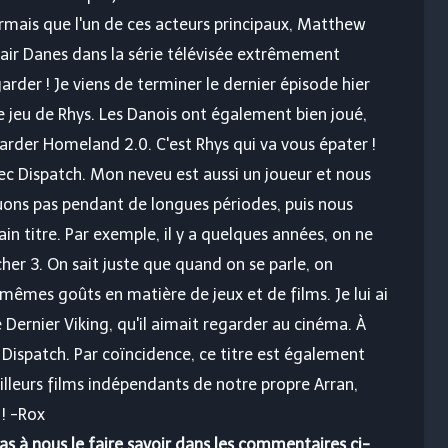
ormais que l'un de ces acteurs principaux, Matthew
Clair Danes dans la série télévisée extrêmement
arder ! Je viens de terminer le dernier épisode hier
le jeu de Rhys. Les Danois ont également bien joué,
rder Homeland 2.0. C'est Rhys qui va vous épater !
c Dispatch. Mon neveu est aussi un joueur et nous
uons pas pendant de longues périodes, puis nous
n titre. Par exemple, il y a quelques années, on ne
er 3. On sait juste que quand on se parle, on
s mêmes goûts en matière de jeux et de films. Je lui ai
nier Viking, qu'il aimait regarder au cinéma. À
ispatch. Par coïncidence, ce titre est également
leurs films indépendants de notre propre Arran,
 ! -Rox
pas à nous le faire savoir dans les commentaires ci-