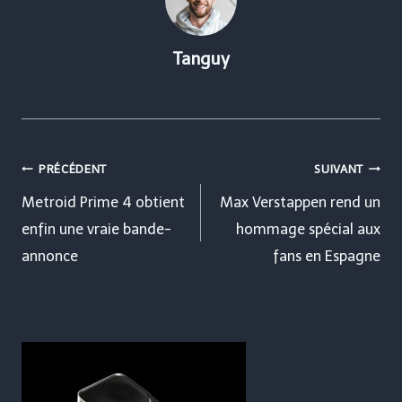
Tanguy
Navigation
PRÉCÉDENT
SUIVANT
de
Metroid Prime 4 obtient
Max Verstappen rend un
enfin une vraie bande-
hommage spécial aux
l’article
annonce
fans en Espagne