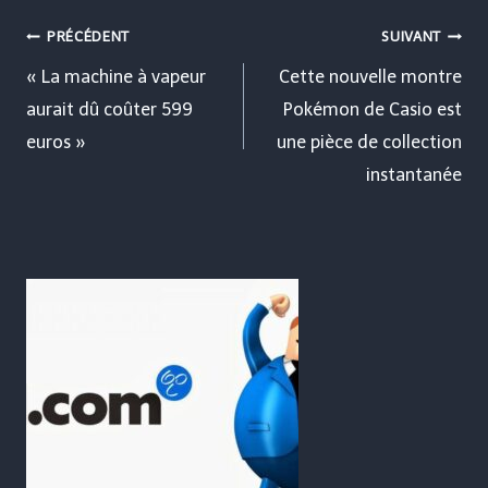
Navigation
PRÉCÉDENT
SUIVANT
de
« La machine à vapeur
Cette nouvelle montre
aurait dû coûter 599
Pokémon de Casio est
l’article
euros »
une pièce de collection
instantanée