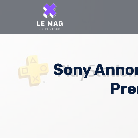
Skip
to
content
Sony Annon
Pre