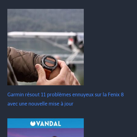
Garmin résout 11 problèmes ennuyeux sur la Fenix ​​​​8
avec une nouvelle mise à jour