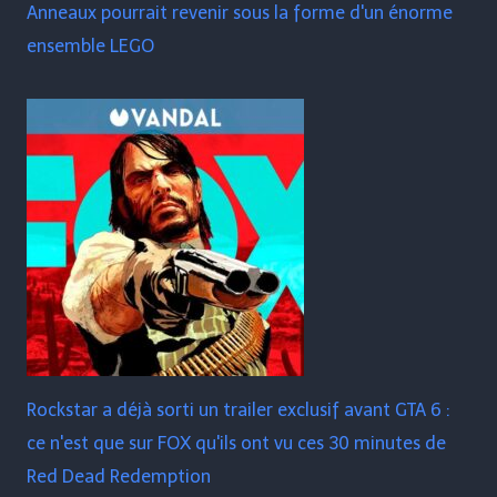
Anneaux pourrait revenir sous la forme d'un énorme
ensemble LEGO
Rockstar a déjà sorti un trailer exclusif avant GTA 6 :
ce n'est que sur FOX qu'ils ont vu ces 30 minutes de
Red Dead Redemption