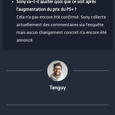
Sony va-t-il ajuster quoi que ce soit après
l'augmentation du prix du PS+ ?
Cela n'a pas encore été confirmé. Sony collecte
actuellement des commentaires via l'enquête,
mais aucun changement concret n'a encore été
annoncé.
Tanguy