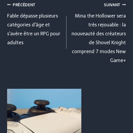
Navigation
PRÉCÉDENT
SUIVANT
de
Fable dépasse plusieurs
Mina the Hollower sera
catégories d'âge et
très rejouable : la
l’article
s'avère être un RPG pour
nouveauté des créateurs
adultes
de Shovel Knight
comprend 7 modes New
Game+