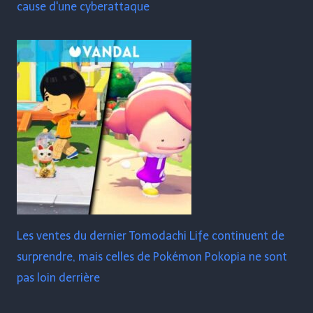
cause d'une cyberattaque
Les ventes du dernier Tomodachi Life continuent de
surprendre, mais celles de Pokémon Pokopia ne sont
pas loin derrière