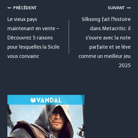
Navigation
PRÉCÉDENT
SUIVANT
de
Le vieux pays
Silksong fait l'histoire
maintenant en vente –
dans Metacritic: il
l’article
Découvrez 5 raisons
s'ouvre avec la note
pour lesquelles la Sicile
parfaite et se lève
vous convainc
comme un meilleur jeu
2025