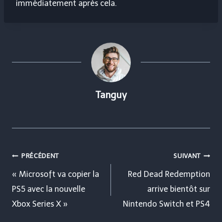
immédiatement après cela.
Tanguy
Navigation
PRÉCÉDENT
SUIVANT
de
« Microsoft va copier la
Red Dead Redemption
PS5 avec la nouvelle
arrive bientôt sur
l’article
Xbox Series X »
Nintendo Switch et PS4