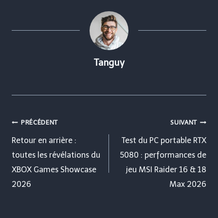
Tanguy
Navigation
PRÉCÉDENT
SUIVANT
de
Retour en arrière :
Test du PC portable RTX
toutes les révélations du
5080 : performances de
l’article
XBOX Games Showcase
jeu MSI Raider 16 & 18
2026
Max 2026