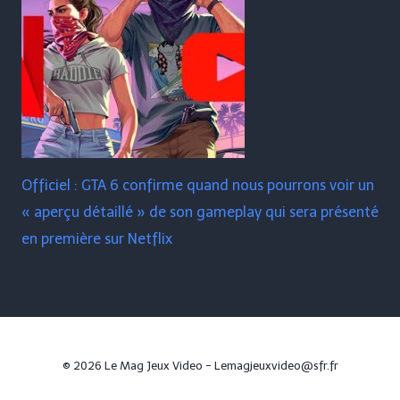
Officiel : GTA 6 confirme quand nous pourrons voir un
« aperçu détaillé » de son gameplay qui sera présenté
en première sur Netflix
© 2026 Le Mag Jeux Video - Lemagjeuxvideo@sfr.fr