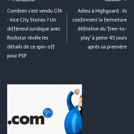
Navigation
de
Combien s’est vendu GTA
Adieu à Highguard : ils
: Vice City Stories ? Un
confirment la fermeture
l’article
différend juridique avec
définitive du 'free-to-
Rockstar révèle les
play' à peine 45 jours
détails de ce spin-off
après sa première
pour PSP