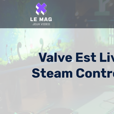
Skip
to
content
Valve Est L
Steam Contro