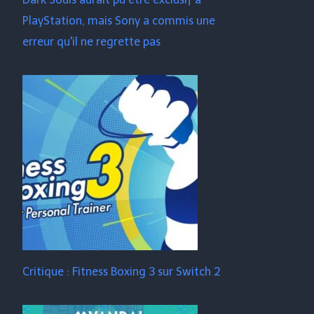
PlayStation, mais Sony a commis une
erreur qu'il ne regrette pas
Critique : Fitness Boxing 3 sur Switch 2