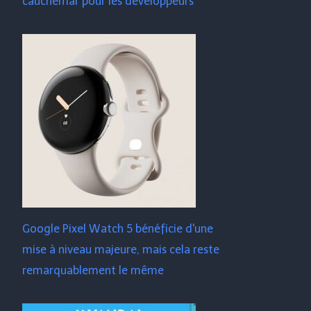
cauchemar pour les développeurs
Google Pixel Watch 5 bénéficie d'une
mise à niveau majeure, mais cela reste
remarquablement le même