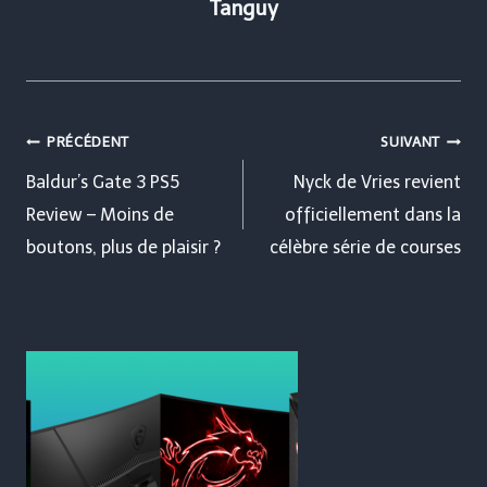
Tanguy
Navigation
PRÉCÉDENT
SUIVANT
de
Baldur’s Gate 3 PS5
Nyck de Vries revient
Review – Moins de
officiellement dans la
l’article
boutons, plus de plaisir ?
célèbre série de courses