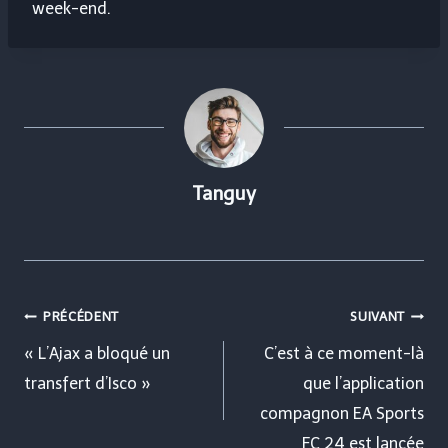
week-end.
Tanguy
Navigation
PRÉCÉDENT
SUIVANT
de
« L’Ajax a bloqué un
C’est à ce moment-là
transfert d’Isco »
que l’application
l’article
compagnon EA Sports
FC 24 est lancée