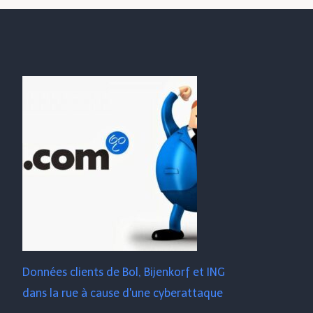
Données clients de Bol, Bijenkorf et ING
dans la rue à cause d'une cyberattaque