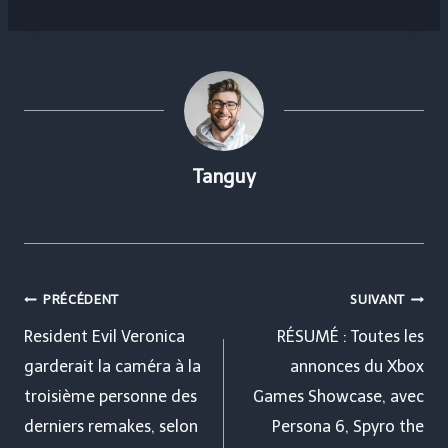
Tanguy
Navigation
PRÉCÉDENT
SUIVANT
de
Resident Evil Veronica
RÉSUMÉ : Toutes les
garderait la caméra à la
annonces du Xbox
l’article
troisième personne des
Games Showcase, avec
derniers remakes, selon
Persona 6, Spyro the