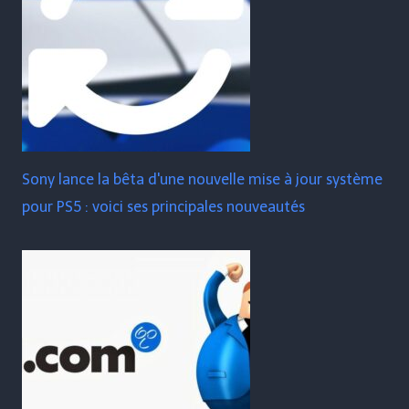
Sony lance la bêta d'une nouvelle mise à jour système
pour PS5 : voici ses principales nouveautés