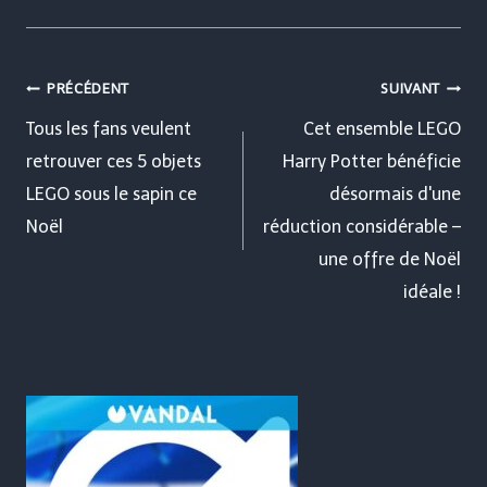
Navigation
PRÉCÉDENT
SUIVANT
de
Tous les fans veulent
Cet ensemble LEGO
retrouver ces 5 objets
Harry Potter bénéficie
l’article
LEGO sous le sapin ce
désormais d'une
Noël
réduction considérable –
une offre de Noël
idéale !