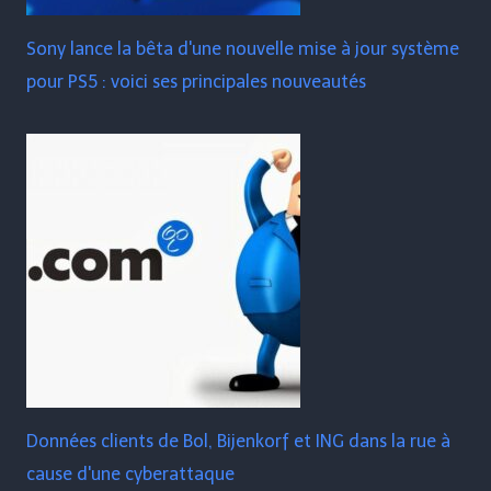
Sony lance la bêta d'une nouvelle mise à jour système
pour PS5 : voici ses principales nouveautés
Données clients de Bol, Bijenkorf et ING dans la rue à
cause d'une cyberattaque