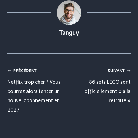
Tanguy
Navigation
PRÉCÉDENT
SUIVANT
de
Netflix trop cher ? Vous
86 sets LEGO sont
pourrez alors tenter un
officiellement « à la
l’article
nouvel abonnement en
retraite »
2027