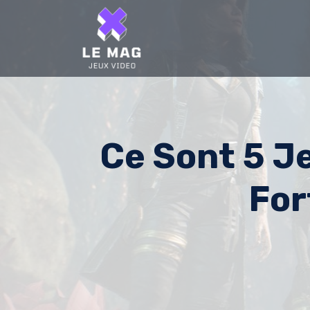
Skip
to
content
Ce Sont 5 J
For