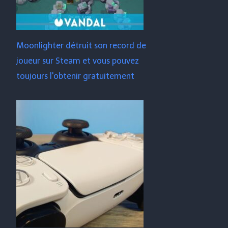
Moonlighter détruit son record de
joueur sur Steam et vous pouvez
toujours l'obtenir gratuitement