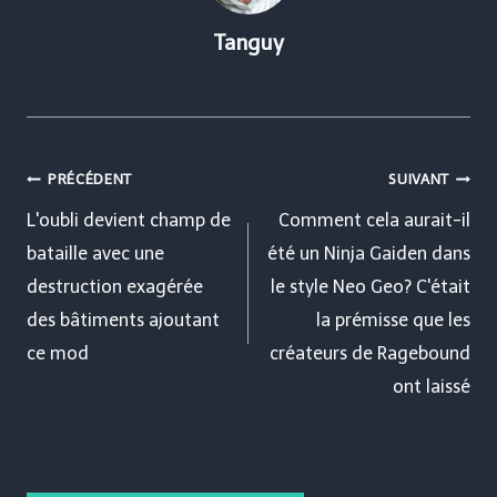
Tanguy
Navigation
PRÉCÉDENT
SUIVANT
de
L'oubli devient champ de
Comment cela aurait-il
bataille avec une
été un Ninja Gaiden dans
l’article
destruction exagérée
le style Neo Geo? C'était
des bâtiments ajoutant
la prémisse que les
ce mod
créateurs de Ragebound
ont laissé