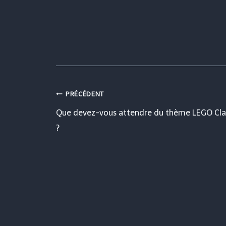
Navigation
PRÉCÉDENT
Que devez-vous attendre du thème LEGO Cla
de
?
l’article