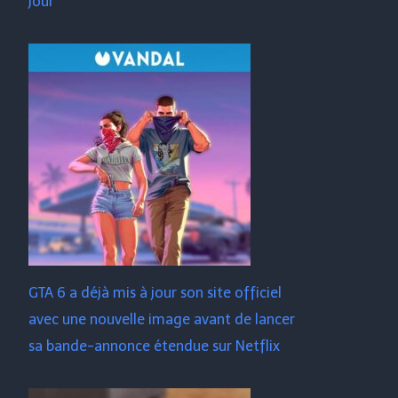
jour
GTA 6 a déjà mis à jour son site officiel
avec une nouvelle image avant de lancer
sa bande-annonce étendue sur Netflix