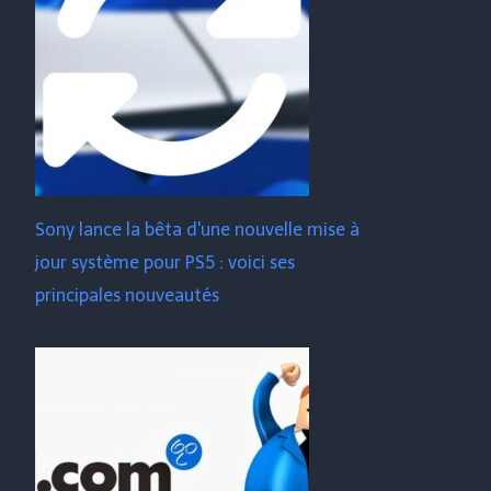
Sony lance la bêta d'une nouvelle mise à
jour système pour PS5 : voici ses
principales nouveautés