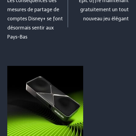
de
Les conséquences des
Epic offre maintenant
mesures de partage de
gratuitement un tout
l’article
comptes Disney+ se font
nouveau jeu élégant
désormais sentir aux
Pays-Bas