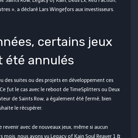
 Saints Row, Legacy of Kain, Deus Ex, Red Faction,
utres », a déclaré Lars Wingefors aux investisseurs.
nnées, certains jeux
t été annulés
eu des suites ou des projets en développement ces
Ce fut le cas avec le reboot de TimeSplitters ou Deux
réateur de Saints Row, a également été fermé, bien
uhaite le récupérer.
de revenir avec de nouveaux jeux, même si aucun
iers mois, nous avons vu
Legacy of Kain Soul Reaver 1 &