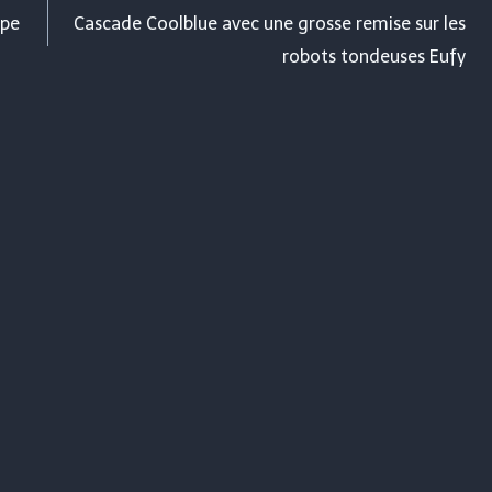
upe
Cascade Coolblue avec une grosse remise sur les
robots tondeuses Eufy