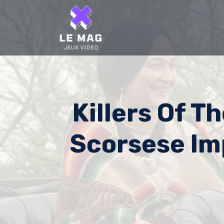
Skip
to
content
Killers Of T
Scorsese Im