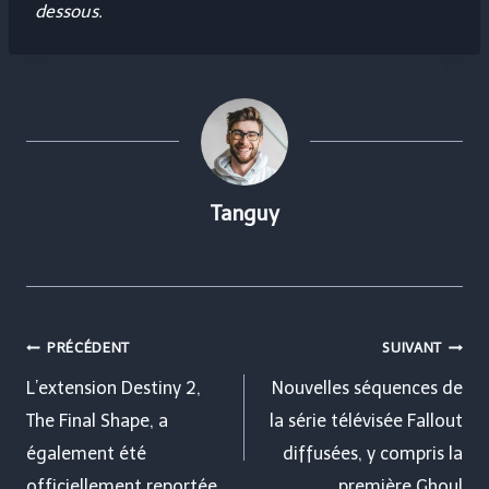
dessous.
Tanguy
Navigation
PRÉCÉDENT
SUIVANT
de
L’extension Destiny 2,
Nouvelles séquences de
The Final Shape, a
la série télévisée Fallout
l’article
également été
diffusées, y compris la
officiellement reportée
première Ghoul