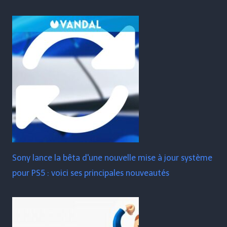
Sony lance la bêta d'une nouvelle mise à jour système
pour PS5 : voici ses principales nouveautés