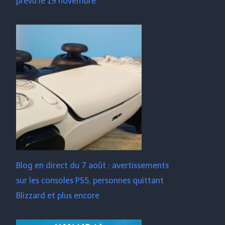
prévu le 19 novembre
Blog en direct du 7 août : avertissements
sur les consoles PS5, personnes quittant
Blizzard et plus encore