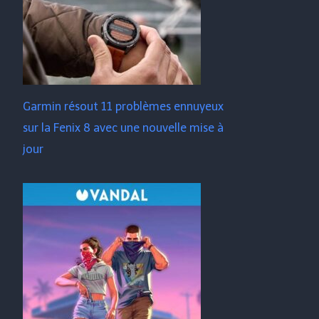
Garmin résout 11 problèmes ennuyeux
sur la Fenix ​​​​8 avec une nouvelle mise à
jour