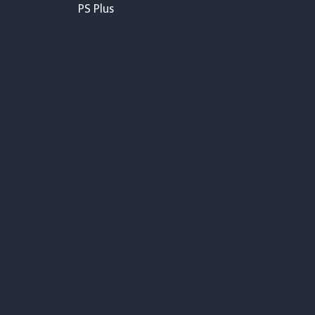
de
PS Plus
l’article