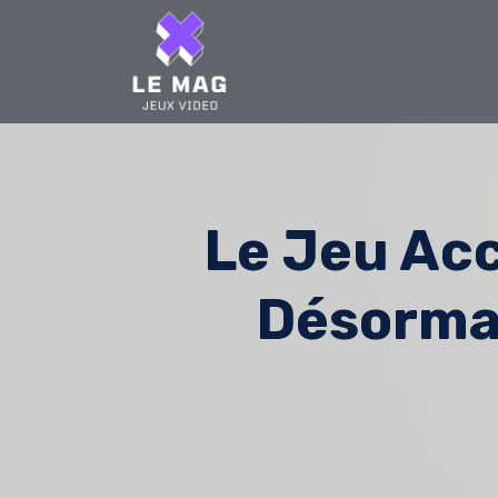
Skip
to
content
Le Jeu Ac
Désorma