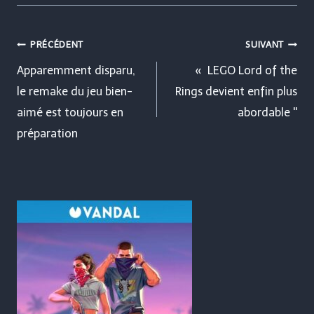
Navigation
PRÉCÉDENT
SUIVANT
de
Apparemment disparu,
« LEGO Lord of the
le remake du jeu bien-
Rings devient enfin plus
l’article
aimé est toujours en
abordable ''
préparation