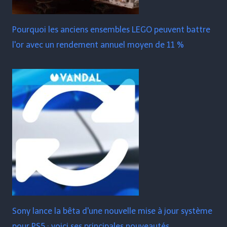
Pourquoi les anciens ensembles LEGO peuvent battre
l'or avec un rendement annuel moyen de 11 %
Sony lance la bêta d'une nouvelle mise à jour système
pour PS5 : voici ses principales nouveautés