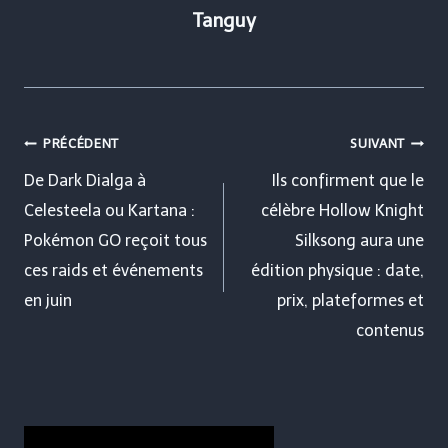
Tanguy
Navigation
PRÉCÉDENT
SUIVANT
de
De Dark Dialga à
Ils confirment que le
Celesteela ou Kartana :
célèbre Hollow Knight
l’article
Pokémon GO reçoit tous
Silksong aura une
ces raids et événements
édition physique : date,
en juin
prix, plateformes et
contenus