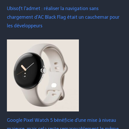
Ubisoft l'admet : réaliser la navigation sans
chargement d'AC Black Flag était un cauchemar pour
les développeurs
Google Pixel Watch 5 bénéficie d'une mise à niveau
majeure, mais cela reste remarquablement le même