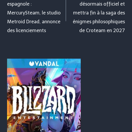
espagnole :
désormais officiel et
l’article
MercurySteam, le studio
mettra fin à la saga des
Metroid Dread, annonce
énigmes philosophiques
des licenciements
de Croteam en 2027