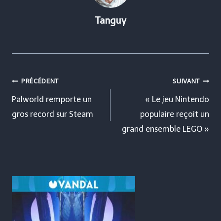
Tanguy
Navigation
PRÉCÉDENT
SUIVANT
de
Palworld remporte un
« Le jeu Nintendo
gros record sur Steam
populaire reçoit un
l’article
grand ensemble LEGO »