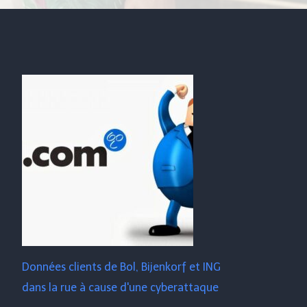
Données clients de Bol, Bijenkorf et ING
dans la rue à cause d'une cyberattaque