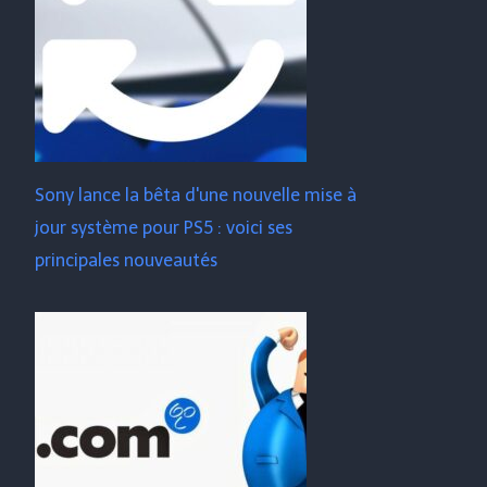
Sony lance la bêta d'une nouvelle mise à
jour système pour PS5 : voici ses
principales nouveautés