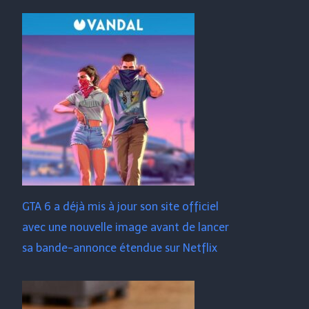
GTA 6 a déjà mis à jour son site officiel
avec une nouvelle image avant de lancer
sa bande-annonce étendue sur Netflix