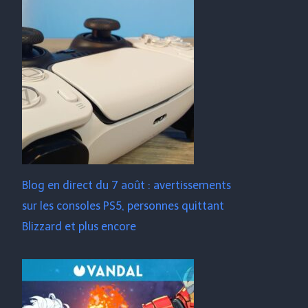
Blog en direct du 7 août : avertissements
sur les consoles PS5, personnes quittant
Blizzard et plus encore