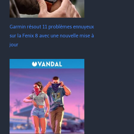
Garmin résout 11 problèmes ennuyeux
sur la Fenix ​​​​8 avec une nouvelle mise à
jour