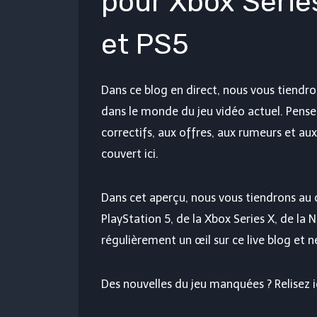
pour Xbox Serie
et PS5
Dans ce blog en direct, nous vous tiendr
dans le monde du jeu vidéo actuel. Pens
correctifs, aux offres, aux rumeurs et au
couvert ici.
Dans cet aperçu, nous vous tiendrons au 
PlayStation 5, de la Xbox Series X, de la
régulièrement un œil sur ce live blog et 
Des nouvelles du jeu manquées ? Relisez ic