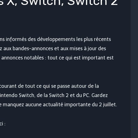
s X, Switch, Switch 2
ons informés des développements les plus récents
ez aux bandes-annonces et aux mises à jour des
x annonces notables : tout ce qui est important est
courant de tout ce qui se passe autour de la
 Nintendo Switch, de la Switch 2 et du PC. Gardez
ne manquez aucune actualité importante du 2 juillet.
i :